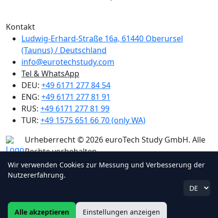
Wir Sind MitGlied der Creditreform
Kontakt
Ludwig-Erhard-Straße 16a, 61440 Oberursel
(Taunus) / Deutschland
info@eurotechstudy.com
Tel & WhatsApp
DEU:
+49 6171 277 84 54
ENG:
+49 6171 277 81 91
RUS:
+49 6171 277 81 99
TUR:
+49 1575 651 66 70 (only WA)
Urheberrecht © 2026 euroTech Study GmbH. Alle
Rechte vorbehalten.
Wir verwenden Cookies zur Messung und Verbesserung der
Nutzererfahrung.
Alle akzeptieren
Einstellungen anzeigen