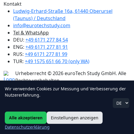
Kontakt
Ludwig-Erhard-Straße 16a, 61440 Oberursel
(Taunus) / Deutschland
info@eurotechstudy.com
Tel & WhatsApp
DEU:
+49 6171 277 84 54
ENG:
+49 6171 277 81 91
RUS:
+49 6171 277 81 99
TUR:
+49 1575 651 66 70 (only WA)
Urheberrecht © 2026 euroTech Study GmbH. Alle
Rechte vorbehalten.
Wir verwenden Cookies zur Messung und Verbesserung der
Nutzererfahrung.
Alle akzeptieren
Einstellungen anzeigen
Datenschutzerklärung