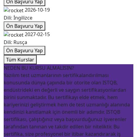
Ön Başvuru Yap
2026-10-19
Dili: İngilizce
Ön Başvuru Yap
2027-02-15
Dili: Rusça
Ön Başvuru Yap
Tüm Kurslar
NEDEN BU KURSU ALMALISIN?
Yazılım test uzmanlarının sertifikalandırılması
konusunda dünya çapında bir otorite olan ISTQB,
endüstrideki en değerli ve saygın sertifikasyonlardan
birini sunmaktadır. Bu sertifikayı elde etmek, hem
kariyerinizi geliştirmek hem de test uzmanlığı alanında
kendinizi kanıtlamak için önemli bir adımdır. ISTQB
sertifikası, çalıştığınız veya başvurduğunuz işverenler
tarafından tanınan ve takdir edilen bir niteliktir. Bu
sertifika, size profesyonel bir itibar kazandırarak iş