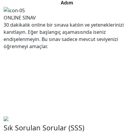
Adım
ONLINE SINAV
30 dakikalık online bir sınava katılın ve yeteneklerinizi
kanıtlayın. Eğer başlangıç aşamasısnda iseniz
endişelenmeyin. Bu sınav sadece mevcut seviyenizi
öğrenmeyi amaçlar.
MEZUNİYET SERTİFİKASI
Kursiyerler, Almanya eğitim sistemi tarafından kalitesi
tescillenmiş Weiterbildung sertifikasını alarak, öğrenim
gördükleri alanda potansiyel işverenlere detaylı içerik
sunar ve kendilerini kanıtlama fırsatı bulurlar. Ayrıca,
katılımcılarımız, partner firmalarımız tarafından verilen
uluslararası geçerliliğe sahip sertifikalara euroTech
Study desteği alarak hazırlanırlar.
Sık Sorulan Sorular (SSS)