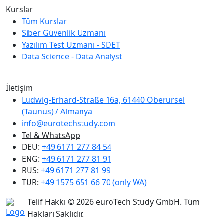
Kurslar
Tüm Kurslar
Siber Güvenlik Uzmanı
Yazılım Test Uzmanı - SDET
Data Science - Data Analyst
Biz Creditreform üyesiyiz.
İletişim
Ludwig-Erhard-Straße 16a, 61440 Oberursel
(Taunus) / Almanya
info@eurotechstudy.com
Tel & WhatsApp
DEU:
+49 6171 277 84 54
ENG:
+49 6171 277 81 91
RUS:
+49 6171 277 81 99
TUR:
+49 1575 651 66 70 (only WA)
Telif Hakkı © 2026 euroTech Study GmbH. Tüm
Hakları Saklıdır.