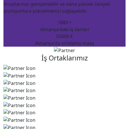
fırsatlarınızı genişletebilir ve daha yüksek seviyeli
pozisyonlara yükselmenizi sağlayabilir.
1880 +
Almanya'daki iş ilanlari
55000 €
Almanya'da ortalama maaş
İş Ortaklarımız