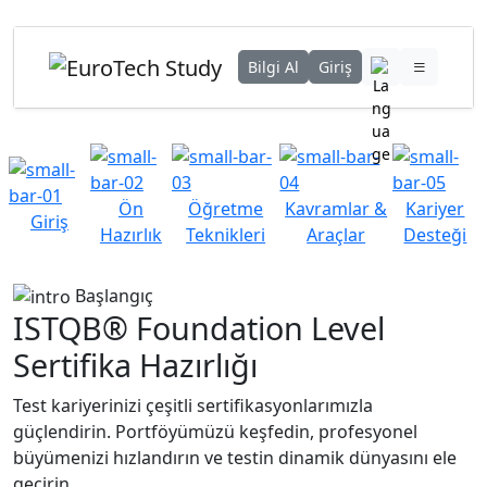
Bilgi Al
Giriş
Ön
Öğretme
Kavramlar &
Kariyer
Giriş
Hazırlık
Teknikleri
Araçlar
Desteği
Başlangıç
ISTQB® Foundation Level
Sertifika Hazırlığı
Test kariyerinizi çeşitli sertifikasyonlarımızla
güçlendirin. Portföyümüzü keşfedin, profesyonel
büyümenizi hızlandırın ve testin dinamik dünyasını ele
geçirin.