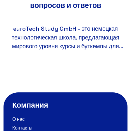
вопросов и ответов
системы.
euroTech Study GmbH - это немецкая
технологическая школа, предлагающая
мирового уровня курсы и буткемпы для
всех уровней в самых востребованных
областях ИТ, таких как инженерное
тестирование программного обеспечения,
кибербезопасность, наука о данных, веб-
разработка back-end и front-end,
географические информационные
Компания
системы.
О нас
Контакты