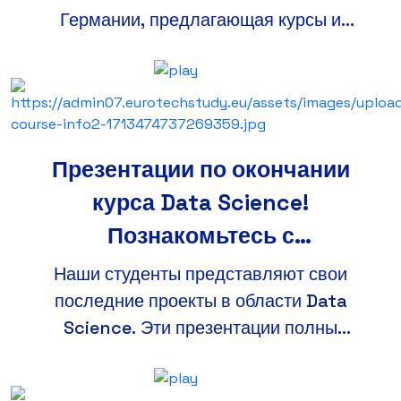
Германии, предлагающая курсы и
буткемпы мирового класса для всех
уровней в самых востребованных областях
IT, таких как инженерия тестирования
программного обеспечения,
кибербезопасность, наука о данных,
Презентации по окончании
разработка веб-приложений на стороне
курса Data Science!
сервера и клиента, геоинформационные
Познакомьтесь с
системы.
инновационными проектами
Наши студенты представляют свои
наших студентов!
последние проекты в области Data
Science. Эти презентации полны
инновационных идей, мастерства анализа
данных и необычных решений, и