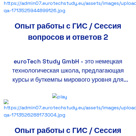
приглашают вас в глубины мира данных.
Опыт работы с ГИС / Сессия
вопросов и ответов 2
euroTech Study GmbH - это немецкая
технологическая школа, предлагающая
курсы и буткемпы мирового уровня для
всех уровней в самых востребованных
областях ИТ, таких как инженерное
тестирование программного обеспечения,
кибербезопасность, наука о данных, веб-
разработка back-end и front-end,
Опыт работы с ГИС / Сессия
географические информационные