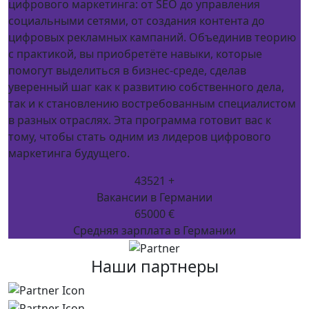
цифрового маркетинга: от SEO до управления
социальными сетями, от создания контента до
цифровых рекламных кампаний. Объединив теорию
с практикой, вы приобретёте навыки, которые
помогут выделиться в бизнес-среде, сделав
уверенный шаг как к развитию собственного дела,
так и к становлению востребованным специалистом
в разных отраслях. Эта программа готовит вас к
тому, чтобы стать одним из лидеров цифрового
маркетинга будущего.
43521 +
Вакансии в Германии
65000 €
Средняя зарплата в Германии
Наши партнеры