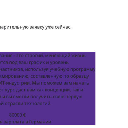
варительную заявку уже сейчас.
ания - это строгий, меняющий жизнь
ется под ваш график и уровень
частников, используя учебную программу
ммированию, составленную по образцу
ИТ-индустрии. Мы поможем вам начать
т курс даст вам как концепции, так и
бы вы смогли получить свою первую
й отрасли технологий.
80000 €
я зарплата в Германии