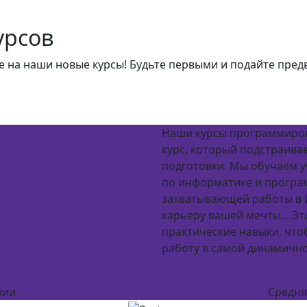
урсов
е на наши новые курсы! Будьте первыми и подайте пред
Наши курсы программиров
курс, который подстраива
подготовки. Мы обучаем у
по информатике и програ
захватывающей работы в 
карьеру вашей мечты... Это
практические навыки, что
работу в самой динамично
нии
Средня